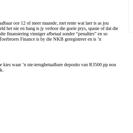
albaar oor 12 of meer maande, met rente wat laer is as jou
eld het nie en bang is jy verloor die goeie prys, spasie of dat die
 die finansiering vinniger afbetaal sonder “penalties” en so
Toerbroers Finance is by die NKB geregistreer en is ’n
ie kies waar ’n nie-terugbetaalbare deposito van R3500 pp nou
k.