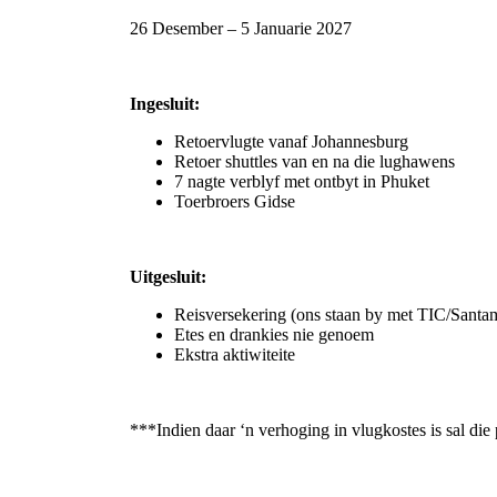
26 Desember – 5 Januarie 2027
Ingesluit:
Retoervlugte vanaf Johannesburg
Retoer shuttles van en na die lughawens
7 nagte verblyf met ontbyt in Phuket
Toerbroers Gidse
Uitgesluit:
Reisversekering (ons staan by met TIC/Santa
Etes en drankies nie genoem
Ekstra aktiwiteite
***Indien daar ‘n verhoging in vlugkostes is sal di