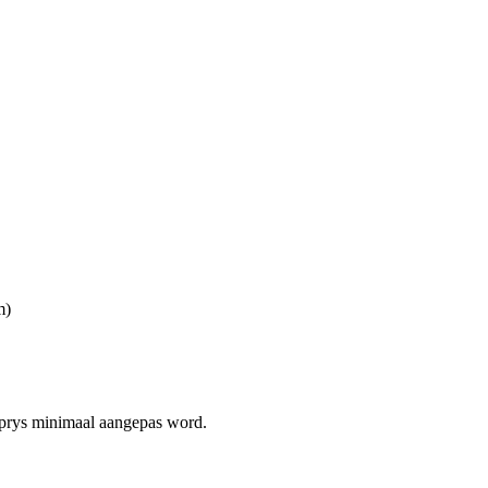
m)
e prys minimaal aangepas word.