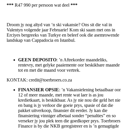
***
R47 990 per persoon wat deel
***
Droom jy nog altyd van ‘n ski vakansie? Ons sit die val in
Valentyn volgende jaar Februarie! Kom ski saam met ons in
Erciyes bergreeks van Turkye en beleef ook die asemrowende
landskap van Cappadocia en Istanbul.
GEEN DEPOSITO
: ’n Aftrekorder maandeliks,
rentevry, met gelyke paaiemente oor beskikbare maande
tot en met die maand voor vertrek.
KONTAK: credit@toerbroers.co.za
FINANSIER OPSIE
: ’n Vakansielening betaalbaar oor
12 of meer maande, met rente wat laer is as jou
kredietkaart, is beskikbaar. As jy nie nou die geld het nie
en bang is jy verloor die goeie prys, spasie of dat die
pakket uitverkoop, finansier dit eerder. Jy kan die
finansiering vinniger afbetaal sonder “penalties” en so
verseker jy jou plek teen die goedkoper prys. Toerbroers
Finance is by die NKB geregistreer en is ’n gemagtigde