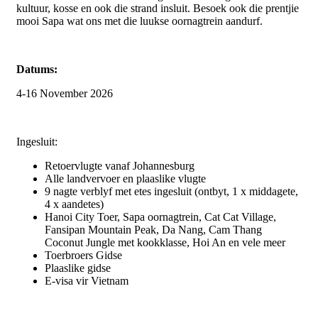
kultuur, kosse en ook die strand insluit. Besoek ook die prentjie
mooi Sapa wat ons met die luukse oornagtrein aandurf.
Datums:
4-16 November 2026
Ingesluit:
Retoervlugte vanaf Johannesburg
Alle landvervoer en plaaslike vlugte
9 nagte verblyf met etes ingesluit (ontbyt, 1 x middagete,
4 x aandetes)
Hanoi City Toer, Sapa oornagtrein, Cat Cat Village,
Fansipan Mountain Peak, Da Nang, Cam Thang
Coconut Jungle met kookklasse, Hoi An en vele meer
Toerbroers Gidse
Plaaslike gidse
E-visa vir Vietnam