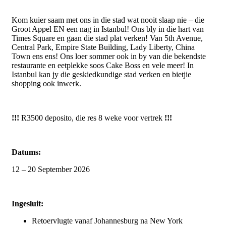
Kom kuier saam met ons in die stad wat nooit slaap nie – die
Groot Appel EN een nag in Istanbul! Ons bly in die hart van
Times Square en gaan die stad plat verken! Van 5th Avenue,
Central Park, Empire State Building, Lady Liberty, China
Town ens ens! Ons loer sommer ook in by van die bekendste
restaurante en eetplekke soos Cake Boss en vele meer! In
Istanbul kan jy die geskiedkundige stad verken en bietjie
shopping ook inwerk.
!!!
R3500 deposito, die res 8 weke voor vertrek
!!!
Datums:
12 – 20 September 2026
Ingesluit:
Retoervlugte vanaf Johannesburg na New York